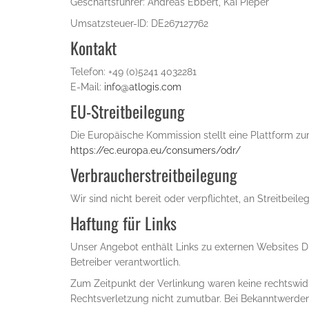
Geschäftsführer: Andreas Ebbert, Kai Pieper
Umsatzsteuer-ID: DE267127762
Kontakt
Telefon: +49 (0)5241 4032281
E-Mail:
info@atlogis.com
EU-Streitbeilegung
Die Europäische Kommission stellt eine Plattform zur
https://ec.europa.eu/consumers/odr/
Verbraucherstreitbeilegung
Wir sind nicht bereit oder verpflichtet, an Streitbei
Haftung für Links
Unser Angebot enthält Links zu externen Websites Dritt
Betreiber verantwortlich.
Zum Zeitpunkt der Verlinkung waren keine rechtswidr
Rechtsverletzung nicht zumutbar. Bei Bekanntwerde